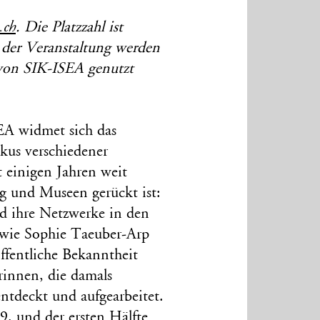
.ch
. Die Platzzahl ist
 der Veranstaltung werden
von SIK-ISEA genutzt
EA widmet sich das
us verschiedener
it einigen Jahren weit
ng und Museen gerückt ist:
nd ihre Netzwerke in den
wie Sophie Taeuber-Arp
fentliche Bekanntheit
rinnen, die damals
entdeckt und aufgearbeitet.
9. und der ersten Hälfte