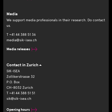
Media
We support media professionals in their research. Do contact
us.
T +41 44 388 51 36
media@sik-isea.ch
Media releases
Contact in Zurich
SIK-ISEA
Zollikerstrasse 32
P.O. Box
CH-8032 Zurich
T +41 44 388 51 51
sik@sik-isea.ch
Opening hours