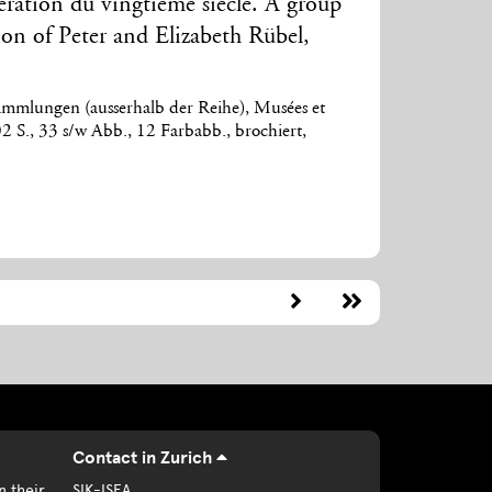
ération du vingtième siècle. A group
ion of Peter and Elizabeth Rübel,
mmlungen (ausserhalb der Reihe), Musées et
102 S., 33 s/w Abb., 12 Farbabb., brochiert,
Contact in Zurich
n their
SIK-ISEA