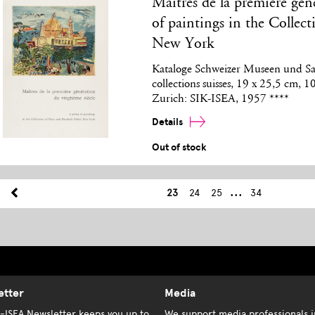
Maîtres de la première gén
of paintings in the Collect
New York
Kataloge Schweizer Museen und Sa
collections suisses, 19 x 25,5 cm, 
Zurich: SIK-ISEA, 1957 ****
Details
Out of stock
...
23
24
25
34
etter
Media
K-ISEA Newsletter keeps you up to
We support media professionals i