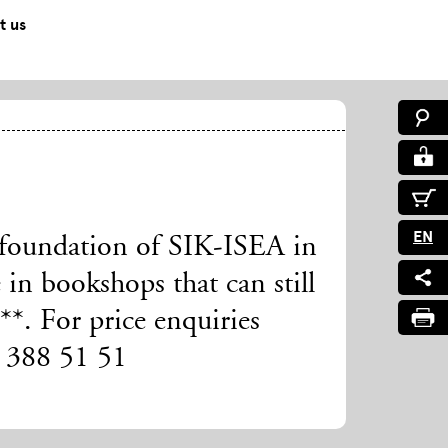
t us
EN
e foundation of SIK-ISEA in
 in bookshops that can still
*. For price enquiries
4 388 51 51