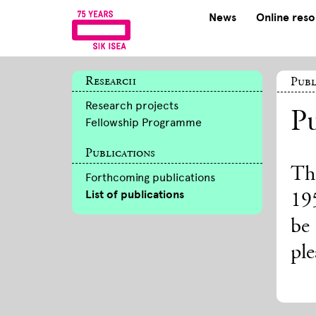
News
Online res
Research
Publ
Research projects
Pu
Fellowship Programme
Publications
The
Forthcoming publications
List of publications
195
be
ple