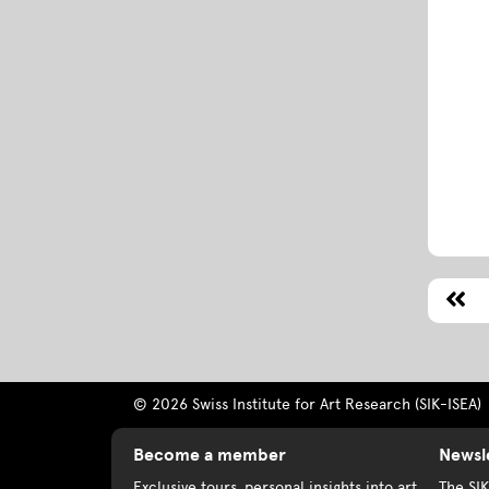
© 2026 Swiss Institute for Art Research (SIK-ISEA)
Become a member
Newsl
Exclusive tours, personal insights into art
The SI