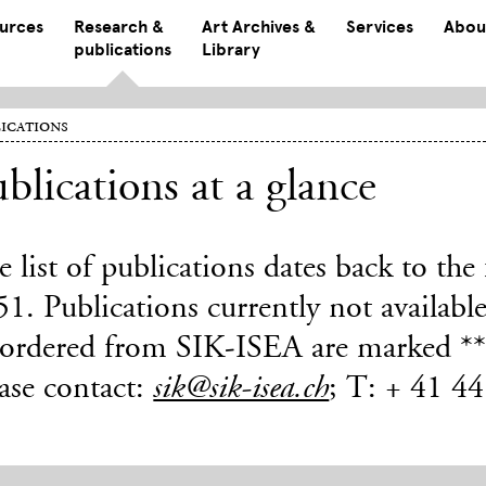
ources
Research &
Art Archives &
Services
Abou
publications
Library
ications
blications at a glance
 list of publications dates back to th
1. Publications currently not available
 ordered from SIK-ISEA are marked ***
ase contact:
; T: + 41 4
sik@sik-isea.ch