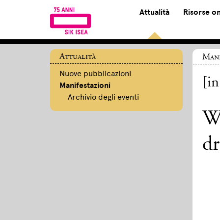
Attualità
Risorse on
Attualità
Mani
Nuove pubblicazioni
[in
Manifestazioni
Archivio degli eventi
Wi
dr