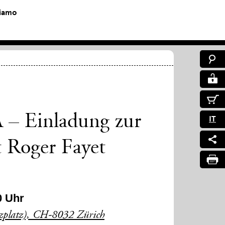
siamo
A – Einladung zur
IT
t Roger Fayet
0 Uhr
uzplatz), CH-8032 Zürich