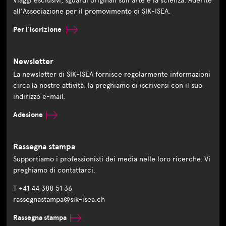
Viaggi esclusivi, sguardi originali sull'arte e la scienza. Aderite
all'Associazione per il promovimento di SIK-ISEA.
Per l'iscrizione
Newsletter
La newsletter di SIK-ISEA fornisce regolarmente informazioni
circa la nostre attività: la preghiamo di iscriversi con il suo
indirizzo e-mail.
Adesione
Rassegna stampa
Supportiamo i professionisti dei media nelle loro ricerche. Vi
preghiamo di contattarci.
T +41 44 388 51 36
rassegnastampa@sik-isea.ch
Rassegna stampa