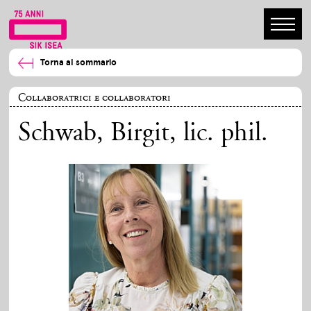
Torna al sommario
Collaboratrici e collaboratori
Schwab, Birgit
, lic. phil.