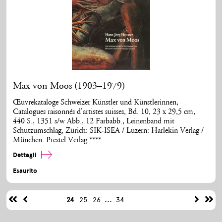
Max von Moos (1903–1979)
Œuvrekataloge Schweizer Künstler und Künstlerinnen,
Catalogues raisonnés d'artistes suisses, Bd. 10, 23 x 29,5 cm,
440 S., 1351 s/w Abb., 12 Farbabb., Leinenband mit
Schutzumschlag, Zürich: SIK-ISEA / Luzern: Harlekin Verlag /
München: Prestel Verlag ****
Dettagli
Esaurito
...
24
25
26
34