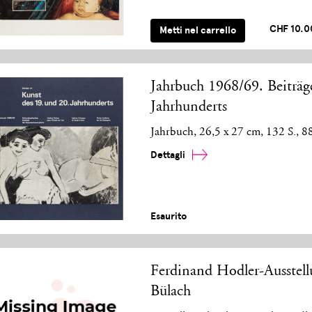
CHF 10.0
Metti nel carrello
Jahrbuch 1968/69. Beiträg
Jahrhunderts
Jahrbuch, 26,5 x 27 cm, 132 S., 
Dettagli
Esaurito
Ferdinand Hodler-Ausstel
Bülach