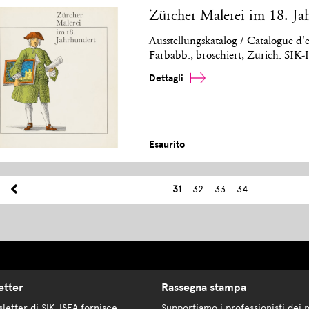
Zürcher Malerei im 18. Ja
Ausstellungskatalog / Catalogue d'e
Farbabb., broschiert, Zürich: SIK
Dettagli
Esaurito
31
32
33
34
etter
Rassegna stampa
letter di SIK-ISEA fornisce
Supportiamo i professionisti dei 