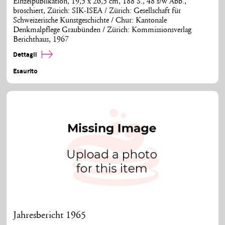
Einzelpublikation, 19,5 x 26,5 cm, 188 S., 48 s/w Abb.,
broschiert, Zürich: SIK-ISEA / Zürich: Gesellschaft für
Schweizerische Kunstgeschichte / Chur: Kantonale
Denkmalpflege Graubünden / Zürich: Kommissionsverlag
Berichthaus, 1967
Dettagli
Esaurito
Jahresbericht 1965