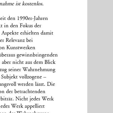
lnahme ist kostenlos.
eit den 1990er-Jahren
kt in den Fokus der
 Aspekte erhielten damit
er Relevanz bei
von Kunstwerken
 überaus gewinnbringenden
e aber nicht aus dem Blick
ollzug seiner Wahrnehmung
in Subjekt vollzogene –
ngsvoll werden lässt. Die
on der betrachtenden
biträr. Nicht jedes Werk
edes Werk appelliert