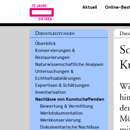
Aktuell
Online-Bes
Dienstleistungen
Dien
Überblick
Sc
Konservierungen &
Restaurierungen
K
Naturwissenschaftliche Analysen
Untersuchungen &
Echtheitsabklärungen
Expertisen & Schätzungen
Wie
Inventarisation
hi
Nachlässe von Kunstschaffenden
Bewertung & Vermittlung
de
Werkdokumentation
Mö
Werkkonservierung
Dokumentarische Nachlässe