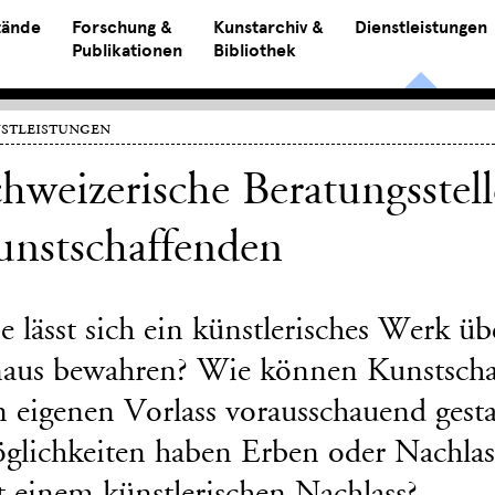
tände
Forschung &
Kunstarchiv &
Dienstleistungen
Publikationen
Bibliothek
stleistungen
hweizerische Beratungsstel
unstschaffenden
 lässt sich ein künstlerisches Werk üb
naus bewahren? Wie können Kunstscha
n eigenen Vorlass vorausschauend gest
glichkeiten haben Erben oder Nachla