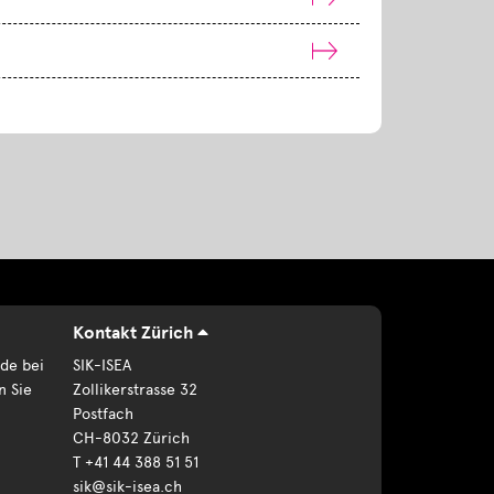
Kontakt Zürich
de bei
SIK-ISEA
n Sie
Zollikerstrasse 32
Postfach
CH-8032 Zürich
T +41 44 388 51 51
sik@sik-isea.ch