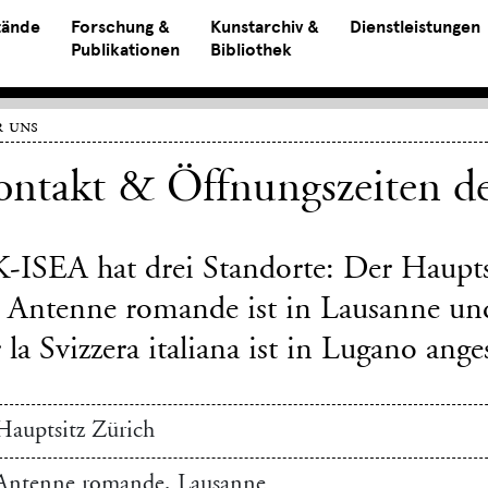
tände
Forschung &
Kunstarchiv &
Dienstleistungen
Publikationen
Bibliothek
 uns
ntakt & Öffnungszeiten de
K-ISEA hat drei Standorte: Der Hauptsi
e Antenne romande ist in Lausanne und
 la Svizzera italiana ist in Lugano ange
Hauptsitz Zürich
Antenne romande, Lausanne