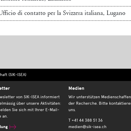
Ufficio di contatto per la Svizzera italiana, Lugano
aft (SIK-ISEA)
etter
Medien
sletter von SIK-ISEA informiert
Wir unterstützen Medienschaffen
elmässig über unsere Aktivitäten:
der Recherche. Bitte kontaktiere
elden Sie sich mit Ihrer E-Mail-
uns.
e an.
T +41 44 388 51 36
dung
medien@sik-isea.ch