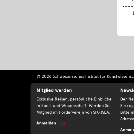
© 2026 Schweizerisches Institut für Kunstwissensch
Mitglied werden
Newsl
Exklusive Reisen, persönliche Einblicke
Der New
in Kunst und Wissenschaft: Werden Sie
Sie reg
Mitglied im Förderverein von SIK-ISEA.
Bitte m
Adress
Anmelden
Anmel