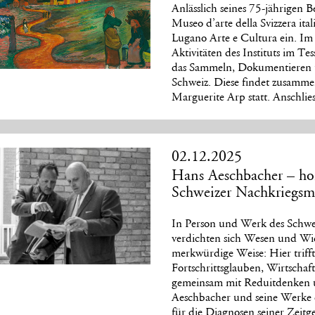
Anlässlich seines 75-jährigen
Museo d’arte della Svizzera i
Lugano Arte e Cultura ein. I
Aktivitäten des Instituts im Tes
das Sammeln, Dokumentieren un
Schweiz. Diese findet zusam
Marguerite Arp statt. Anschli
02.12.2025
Hans Aeschbacher – hom
Schweizer Nachkriegs
In Person und Werk des Schw
verdichten sich Wesen und Wi
merkwürdige Weise: Hier triff
Fortschrittsglauben, Wirtscha
gemeinsam mit Reduitdenken u
Aeschbacher und seine Werke
für die Diagnosen seiner Zeitg