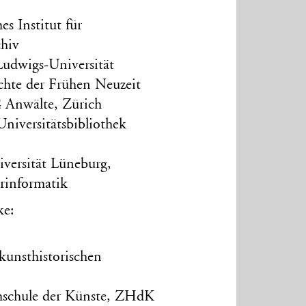
es Institut für
chiv
Ludwigs-Universität
hichte der Frühen Neuzeit
G Anwälte, Zürich
Universitätsbibliothek
versität Lüneburg,
urinformatik
ke:
 kunsthistorischen
hschule der Künste, ZHdK