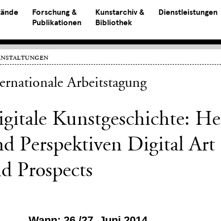
tände
Forschung &
Kunstarchiv &
Dienstleistungen
Publikationen
Bibliothek
anstaltungen
ternationale Arbeitstagung
gitale Kunstgeschichte: H
d Perspektiven Digital Art
d Prospects
Wann: 26./27. Juni 2014