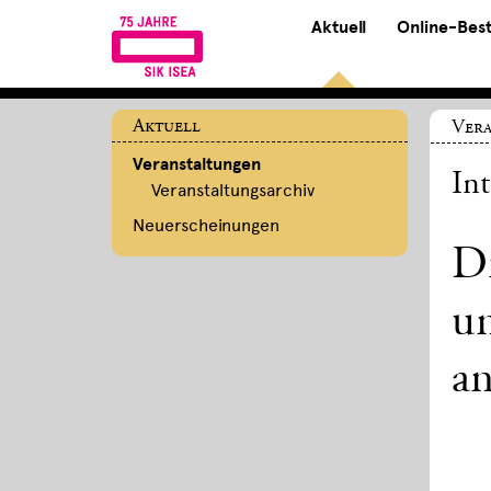
Aktuell
Online-Bes
Aktuell
Ver
Veranstaltungen
In
Veranstaltungsarchiv
Neuerscheinungen
Di
un
an