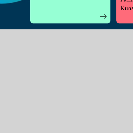
Fach
Kuns
© 2026 Schweizerisches Institut für Kunstwissensch
Mitglied werden
Newsl
Exklusive Reisen, persönliche Einblicke
Der New
in Kunst und Wissenschaft: Werden Sie
Sie reg
Mitglied im Förderverein von SIK-ISEA.
Bitte m
Adress
Anmelden
Anmel