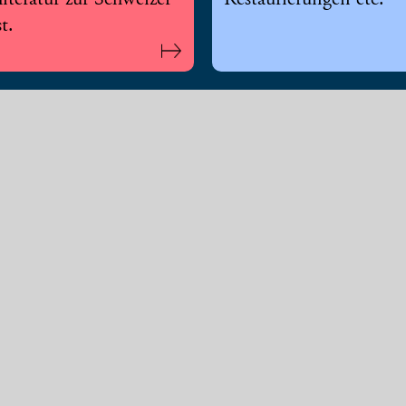
literatur zur Schweizer
Restaurierungen etc.
t.
aft (SIK-ISEA)
etter
Medien
sletter von SIK-ISEA informiert
Wir unterstützen Medienschaffen
elmässig über unsere Aktivitäten:
der Recherche. Bitte kontaktiere
elden Sie sich mit Ihrer E-Mail-
uns.
e an.
T +41 44 388 51 36
dung
medien@sik-isea.ch
Medienmitteilungen