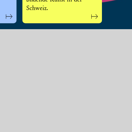
bildende Kunst in der
Schweiz.
Kontakt Zürich
de bei
SIK-ISEA
n Sie
Zollikerstrasse 32
Postfach
CH-8032 Zürich
T +41 44 388 51 51
sik@sik-isea.ch
Öffnungszeiten
Kontakt Lausanne
Kontakt Lugano