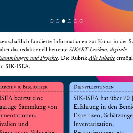
senschaftlich fundierte Informationen zur Kunst in der S
ltet das redaktionell betreute
,
SIKART Lexikon
digitale
. Die Rubrik
ermögl
Sammlungen und Projekte
Alle Inhalte
on SIK-ISEA.
archiv & Bibliothek
Dienstleistungen
ISEA besitzt eine
SIK-ISEA hat über 70 
igartige Sammlung von
Erfahrung in den Bere
mentationen,
Expertisen, Schätzunge
ivalien und
Inventarisation,