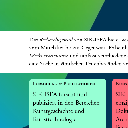
Das
von SIK-ISEA bietet wis
Rechercheportal
vom Mittelalter bis zur Gegenwart. Es beinha
und umfasst verschiedene
Werkverzeichnisse
eine Suche in sämtlichen Datenbeständen v
Forschung & Publikationen
Kunst
SIK-ISEA forscht und
SIK-
publiziert in den Bereichen
einz
Kunstgeschichte und
Doku
Kunsttechnologie.
Arch