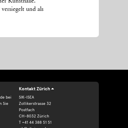
ner Kunsthalle.
 versiegelt und als
Kontakt Zürich
de bei
SIK-ISEA
n Sie
Zollikerstrasse 32
Postfach
CH-8032 Zürich
T +41 44 388 51 51