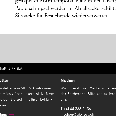
gestapelter Form temporär Platz in der Luzer
Papierschnipsel werden in Abfallsäcke gefüllt,
Sitzsäcke für Besuchende wiederverwertet.
aft (SIK-ISEA)
etter
Medien
sletter von SIK-ISEA informiert
Wir unterstützen Medienschaffen
elmässig über unsere Aktivitäten:
der Recherche. Bitte kontaktiere
elden Sie sich mit Ihrer E-Mail-
uns.
e an.
T +41 44 388 51 36
dung
medien@sik-isea.ch