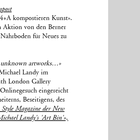
mpost
e4+A kompostieren Kunst».
n Aktion von den Berner
 Nährboden für Neues zu
he unknown artworks…»
r Michael Landy im
uth London Gallery
Onlinegesuch eingereicht
iterns, Beseitigens, des
m Style Magazine der New
chael Landy's 'Art Bin'»,