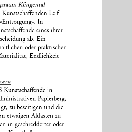
gsraum Klingental
e Kunstschaffenden Leif
 «Entsorgung». In
stschaffende eines ihrer
scheidung ab. Ein
haltlichen oder praktischen
terialität, Endlichkeit
uzern
S Kunstschaffende in
dministrativen Papierberg,
gt, zu beseitigen und die
von etwaigen Altlasten zu
en in geschredderter oder