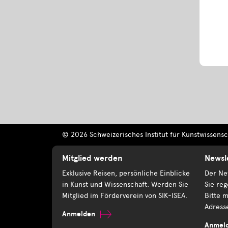
© 2026 Schweizerisches Institut für Kunstwissensch
Mitglied werden
Newsl
Exklusive Reisen, persönliche Einblicke
Der New
in Kunst und Wissenschaft: Werden Sie
Sie reg
Mitglied im Förderverein von SIK-ISEA.
Bitte m
Adress
Anmelden
Anmel