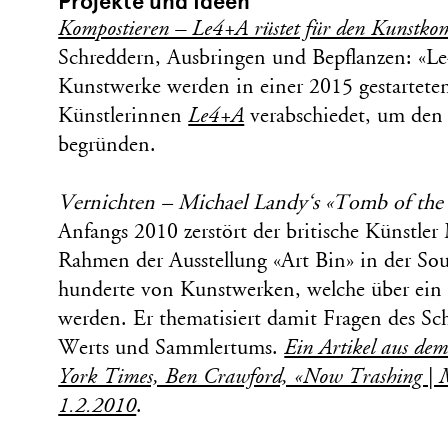
Projekte und Ideen
Kompostieren – Le4+A rüstet für den Kunstko
Schreddern, Ausbringen und Bepflanzen: «L
Kunstwerke werden in einer 2015 gestartete
Künstlerinnen
Le4+A
verabschiedet, um den
begründen.
Vernichten – Michael Landy‘s «Tomb of t
Anfangs 2010 zerstört der britische Künstle
Rahmen der Ausstellung «Art Bin» in der So
hunderte von Kunstwerken, welche über ein 
werden. Er thematisiert damit Fragen des Sche
Werts und Sammlertums.
Ein Artikel aus de
York Times, Ben Crawford, «Now Trashing | Mi
1.2.2010
.