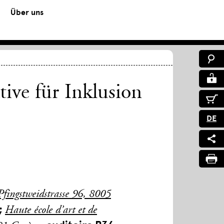
Über uns
ive für Inklusion
DE
fingstweidstrasse 96, 8005
);
Haute école d’art et de