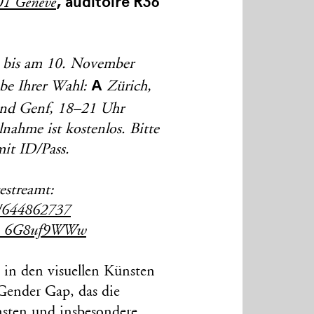
, auditoire R36
01 Genève
e bis am 10. November
A
be Ihrer Wahl:
Zürich,
nd Genf, 18–21 Uhr
lnahme ist kostenlos. Bitte
mit ID/Pass.
estreamt:
om/644862737
e/h_6G8uf9WWw
n in den visuellen Künsten
ender Gap, das die
ünsten und insbesondere