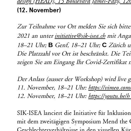
design (HEAD), 15 Boulevard James-Fazy, 12
(12. November)
Zur Teilnahme vor Ort melden Sie sich bitt
2021 an unter
initiative@sik-isea.ch
mit Anga
B
C
18–21 Uhr;
Genf, 18–21 Uhr;
Zürich u
Die Platzzahl vor Ort ist beschränkt. Die Tei
zeigen Sie am Eingang Ihr Covid-Zertifikat 
Der Anlass (ausser der Workshop) wird live g
11. November, 18–21 Uhr:
https://vimeo.c
12. November, 18–21 Uhr:
https://youtu.b
SIK-ISEA lanciert die Initiative für Inklusio
mit dem zweitägigen Symposium Mend the G
Geschlechterverhältnisse in den visuellen K