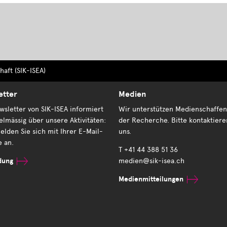
aft (SIK-ISEA)
etter
Medien
sletter von SIK-ISEA informiert
Wir unterstützen Medienschaffen
elmässig über unsere Aktivitäten:
der Recherche. Bitte kontaktiere
elden Sie sich mit Ihrer E-Mail-
uns.
e an.
T +41 44 388 51 36
dung
medien@sik-isea.ch
Medienmitteilungen