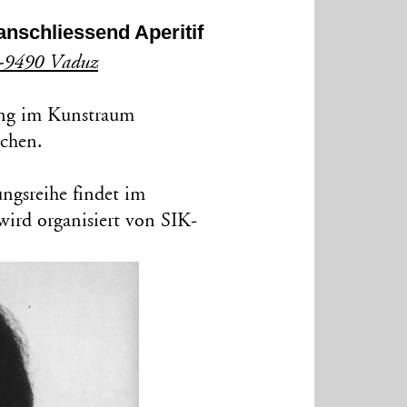
anschliessend Aperitif
I-9490 Vaduz
ung im Kunstraum
chen.
ungsreihe findet im
ird organisiert von SIK-