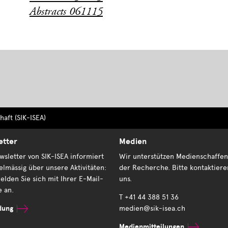
Abstracts 061115
aft (SIK-ISEA)
etter
Medien
sletter von SIK-ISEA informiert
Wir unterstützen Medienschaffen
elmässig über unsere Aktivitäten:
der Recherche. Bitte kontaktiere
elden Sie sich mit Ihrer E-Mail-
uns.
e an.
T +41 44 388 51 36
dung
medien@sik-isea.ch
Medienmitteilungen