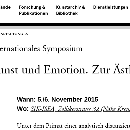
tände
Forschung &
Kunstarchiv &
Dienstleistungen
Publikationen
Bibliothek
anstaltungen
ternationales Symposium
unst und Emotion. Zur Ästh
Wann: 5./6. November 2015
Wo:
SIK-ISEA, Zollikerstrasse 32 (Nähe Kre
Unter dem Primat einer analytisch distanzie