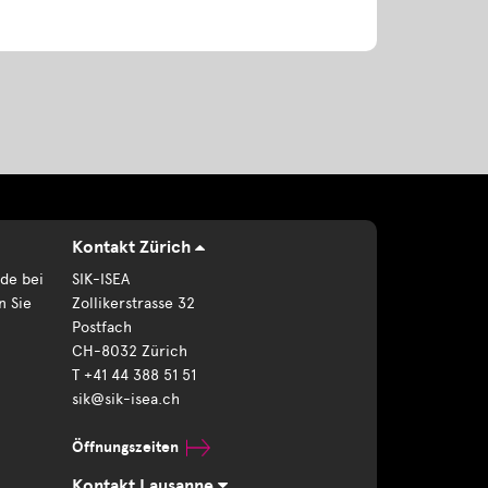
Kontakt Zürich
de bei
SIK-ISEA
n Sie
Zollikerstrasse 32
Postfach
CH-8032 Zürich
T +41 44 388 51 51
sik@sik-isea.ch
Öffnungszeiten
Kontakt Lausanne