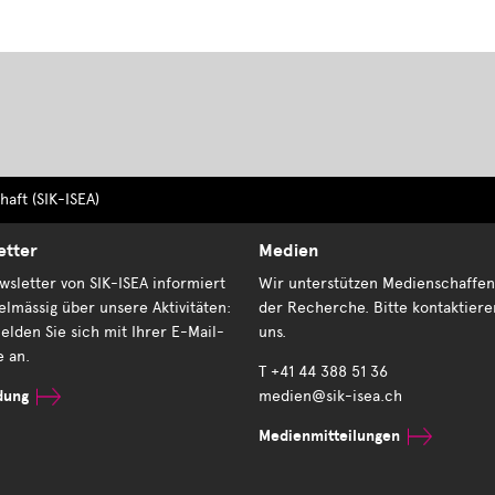
aft (SIK-ISEA)
etter
Medien
sletter von SIK-ISEA informiert
Wir unterstützen Medienschaffen
elmässig über unsere Aktivitäten:
der Recherche. Bitte kontaktiere
elden Sie sich mit Ihrer E-Mail-
uns.
e an.
T +41 44 388 51 36
dung
medien@sik-isea.ch
Medienmitteilungen