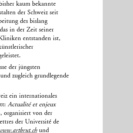
 bisher kaum bekannte
talten der Schweiz seit
eitung des bislang
s in der Zeit seiner
Kliniken entstanden ist,
ünstlerischer
eleistet.
sse der jüngsten
t und zugleich grundlegende
eiz ein internationales
tt:
Actualité et enjeux
 organisiert von der
ettres der Université de
www.artbrut.ch
und