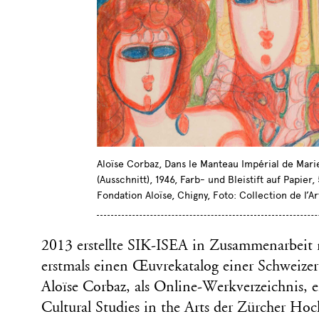
Aloïse Corbaz, Dans le Manteau Impérial de Mari
(Ausschnitt), 1946, Farb- und Bleistift auf Papier
Fondation Aloïse, Chigny, Foto: Collection de l’Ar
2013 erstellte SIK-ISEA in Zusammenarbeit 
erstmals einen Œuvrekatalog einer Schweizer
Aloïse Corbaz, als Online-Werkverzeichnis, e
Cultural Studies in the Arts der Zürcher Ho