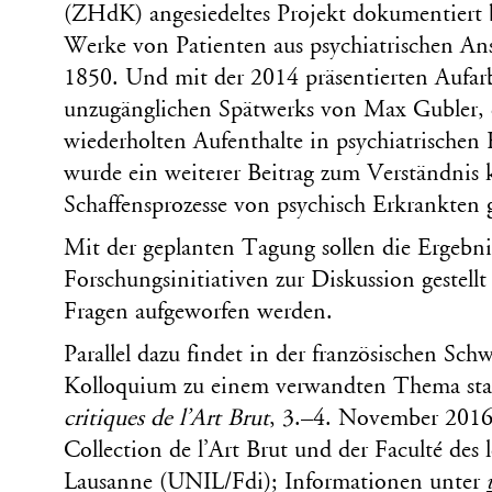
(ZHdK) angesiedeltes Projekt dokumentiert
Werke von Patienten aus psychiatrischen Ans
1850. Und mit der 2014 präsentierten Aufarb
unzugänglichen Spätwerks von Max Gubler, da
wiederholten Aufenthalte in psychiatrischen 
wurde ein weiterer Beitrag zum Verständnis k
Schaffensprozesse von psychisch Erkrankten g
Mit der geplanten Tagung sollen die Ergebni
Forschungsinitiativen zur Diskussion gestell
Fragen aufgeworfen werden.
Parallel dazu findet in der französischen Schw
Kolloquium zu einem verwandten Thema sta
critiques de l’Art Brut
, 3.–4. November 2016,
Collection de l’Art Brut und der Faculté des l
Lausanne (UNIL/Fdi); Informationen unter