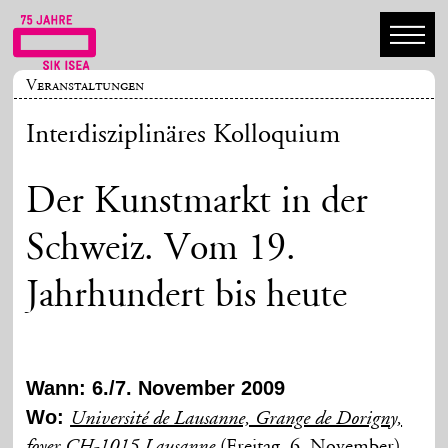
Veranstaltungen
Interdisziplinäres Kolloquium
Der Kunstmarkt in der
Schweiz. Vom 19.
Jahrhundert bis heute
Wann: 6./7. November 2009
Wo:
Université de Lausanne, Grange de Dorigny,
(Freitag, 6. November)
foyer CH-1015 Lausanne