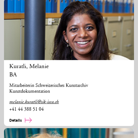
Kuratli
,
Melanie
BA
Mitarbeiterin Schweizerisches Kunstarchiv
Kunstdokumentation
melanie.kuratli@sik-isea.ch
+41 44 388 51 04
Details