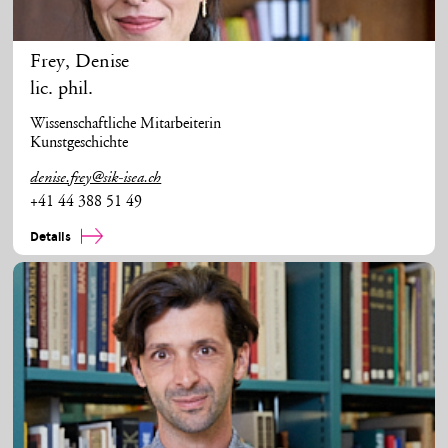
Frey
,
Denise
lic. phil.
Wissenschaftliche Mitarbeiterin
Kunstgeschichte
denise.frey@sik-isea.ch
+41 44 388 51 49
Details