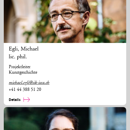
Egli
,
Michael
lic. phil.
Projektleiter
Kunstgeschichte
michael.egli@sik-isea.ch
+41 44 388 51 20
Details