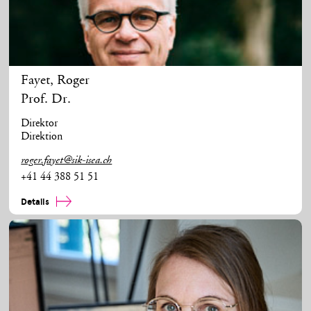
Fayet
,
Roger
Prof. Dr.
Direktor
Direktion
roger.fayet@sik-isea.ch
+41 44 388 51 51
Details