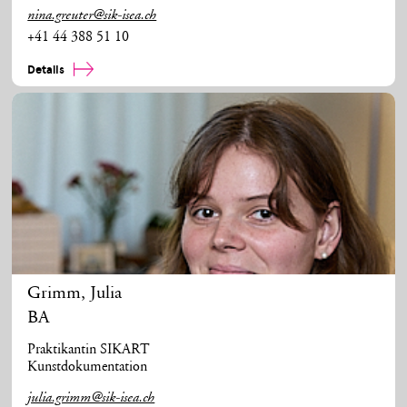
nina.greuter@sik-isea.ch
+41 44 388 51 10
Details
Grimm
,
Julia
BA
Praktikantin SIKART
Kunstdokumentation
julia.grimm@sik-isea.ch