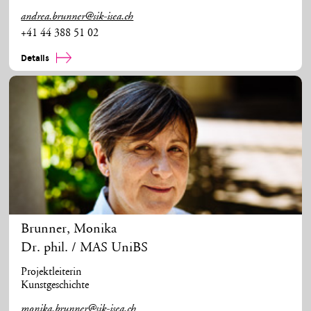
andrea.brunner@sik-isea.ch
+41 44 388 51 02
Details
Brunner
,
Monika
Dr. phil. / MAS UniBS
Projektleiterin
Kunstgeschichte
monika.brunner@sik-isea.ch