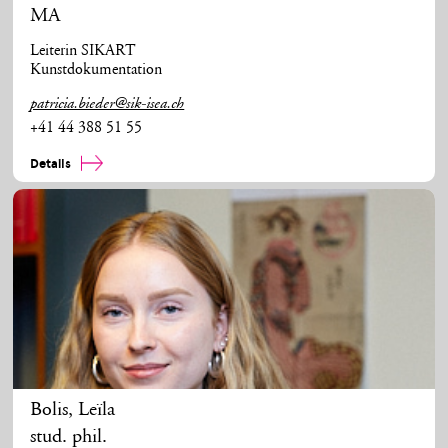
MA
Leiterin SIKART
Kunstdokumentation
patricia.bieder@sik-isea.ch
+41 44 388 51 55
Details
Bolis
,
Leïla
stud. phil.