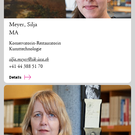
Meyer
,
Silja
MA
Konservatorin-Restauratorin
Kunsttechnologie
silja.meyer@sik-isea.ch
+41 44 388 51 70
Details