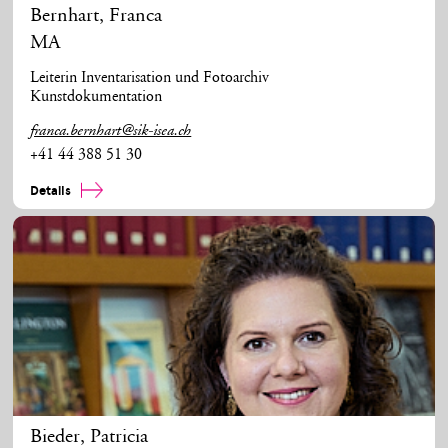
Bernhart
,
Franca
MA
Leiterin Inventarisation und Fotoarchiv
Kunstdokumentation
franca.bernhart@sik-isea.ch
+41 44 388 51 30
Details
Bieder
,
Patricia