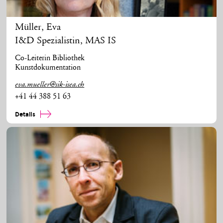
Müller
,
Eva
I&D Spezialistin, MAS IS
Co-Leiterin Bibliothek
Kunstdokumentation
eva.mueller@sik-isea.ch
+41 44 388 51 63
Details