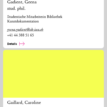
Gadient
,
Geena
stud. phil.
Studentische Mitarbeiterin Bibliothek
Kunstdokumentation
geena.gadient@sik-isea.ch
+41 44 388 51 65
Details
Gaillard
,
Caroline