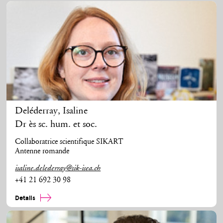
Deléderray
,
Isaline
Dr ès sc. hum. et soc.
Collaboratrice scientifique SIKART
Antenne romande
isaline.delederray@sik-isea.ch
+41 21 692 30 98
Details