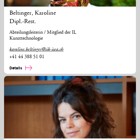
Beltinger
,
Karoline
Dipl.-Rest.
Abteilungsleiterin / Mitglied der IL
Kunsttechnologie
karoline.beltinger@sik-isea.ch
+41 44 388 51 01
Details