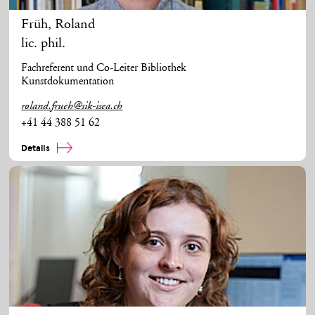
Früh
,
Roland
lic. phil.
Fachreferent und Co-Leiter Bibliothek
Kunstdokumentation
roland.frueh@sik-isea.ch
+41 44 388 51 62
Details