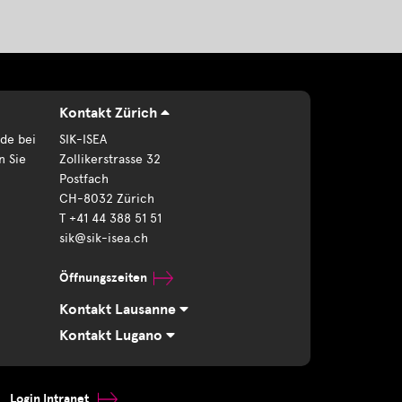
Kontakt Zürich
de bei
SIK-ISEA
n Sie
Zollikerstrasse 32
Postfach
CH-8032 Zürich
T +41 44 388 51 51
sik@sik-isea.ch
Öffnungszeiten
Kontakt Lausanne
Kontakt Lugano
Login Intranet