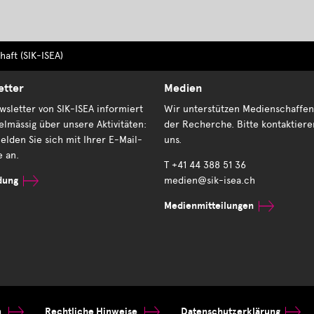
aft (SIK-ISEA)
etter
Medien
sletter von SIK-ISEA informiert
Wir unterstützen Medienschaffen
elmässig über unsere Aktivitäten:
der Recherche. Bitte kontaktiere
elden Sie sich mit Ihrer E-Mail-
uns.
e an.
T +41 44 388 51 36
dung
medien@sik-isea.ch
Medienmitteilungen
m
Rechtliche Hinweise
Datenschutzerklärung