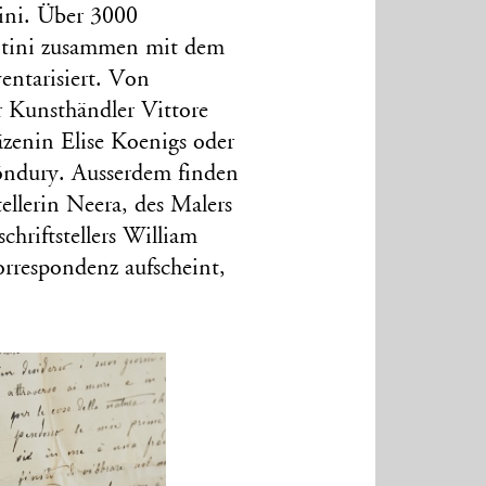
ini. Über 3000
tini zusammen mit dem
entarisiert. Von
r Kunsthändler Vittore
zenin Elise Koenigs oder
öndury. Ausserdem finden
tellerin Neera, des Malers
chriftstellers William
orrespondenz aufscheint,