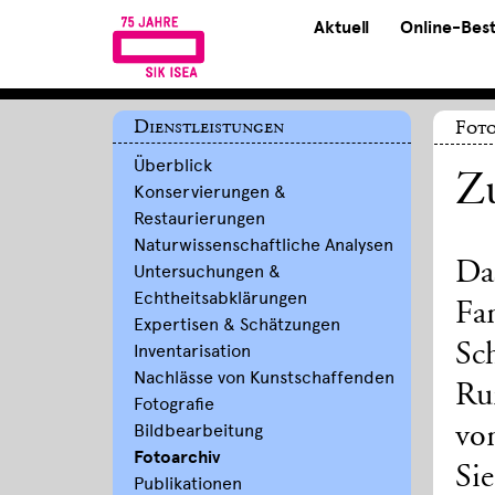
Aktuell
Online-Bes
Dienstleistungen
Foto
Überblick
Z
Konservierungen &
Restaurierungen
Naturwissenschaftliche Analysen
Da
Untersuchungen &
Echtheitsabklärungen
Fa
Expertisen & Schätzungen
Sc
Inventarisation
Nachlässe von Kunstschaffenden
Ru
Fotografie
Bildbearbeitung
vo
Fotoarchiv
Si
Publikationen