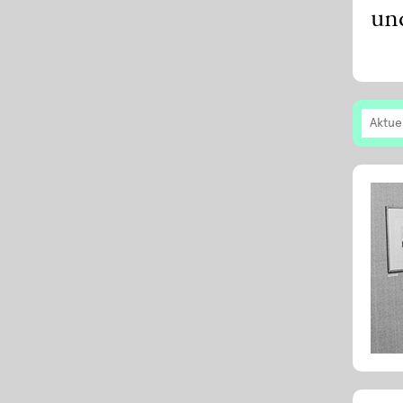
un
Aktue