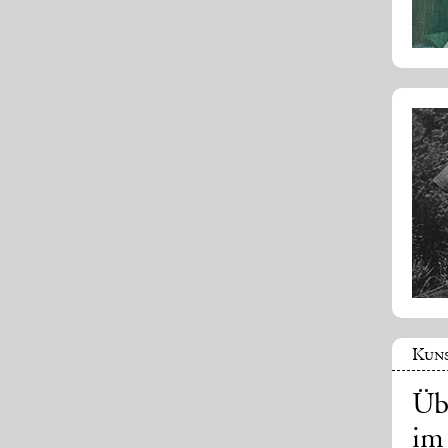
Kuns
Üb
im