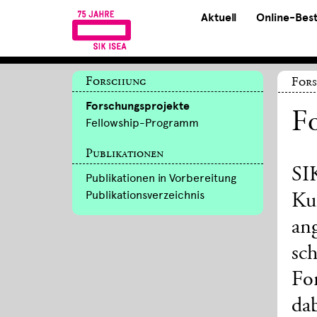
Aktuell
Online-Bes
Forschung
For
Forschungsprojekte
Fo
Fellowship-Programm
Publikationen
SI
Publikationen in Vorbereitung
Publikationsverzeichnis
Ku
an
sch
For
da