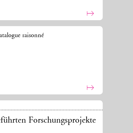
talogue raisonné
eführten Forschungsprojekte