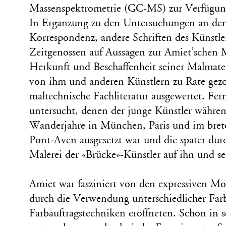
Massenspektrometrie (GC-MS) zur Verfügun
In Ergänzung zu den Untersuchungen an de
Korrespondenz, andere Schriften des Künstl
Zeitgenossen auf Aussagen zur Amiet’schen 
Herkunft und Beschaffenheit seiner Malmater
von ihm und anderen Künstlern zu Rate gezo
maltechnische Fachliteratur ausgewertet. Fer
untersucht, denen der junge Künstler währen
Wanderjahre in München, Paris und im bret
Pont-Aven ausgesetzt war und die später dur
Malerei der «Brücke»-Künstler auf ihn und s
Amiet war fasziniert von den expressiven Mög
durch die Verwendung unterschiedlicher Far
Farbauftragstechniken eröffneten. Schon in s