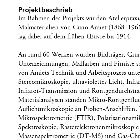
Projektbeschrieb
Im Rahmen des Projekts wurden Atelierpraxi
Malmaterialien von Cuno Amiet (1868–1961)
lag dabei auf dem frühen Œuvre bis 1914.
An rund 60 Werken wurden Bildträger, Gru
Unterzeichnungen, Malfarben und Firnisse s
von Amiets Technik und Arbeitsprozess unt
Stereomikroskopie, ultraviolettes Licht, Infra
Infrarot-Transmission und Röntgendurchstra
Materialanalysen standen Mikro-Röntgenflu
Auflichtmikroskopie an Proben-Anschliffen, I
Mikrospektrometrie (FTIR), Polarisationsm
Spektroskopie, Rasterelektronenmikroskopie
Massenspektrometrie (DT-MS) und Gas-Chr