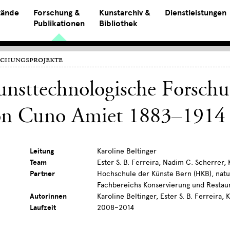
tände
Forschung &
Kunstarchiv &
Dienstleistungen
Publikationen
Bibliothek
chungsprojekte
nsttechnologische Forschu
on Cuno Amiet 1883–1914
Leitung
Karoline Beltinger
Team
Ester S. B. Ferreira, Nadim C. Scherrer,
Partner
Hochschule der Künste Bern (HKB), natu
Fachbereichs Konservierung und Restau
Autorinnen
Karoline Beltinger, Ester S. B. Ferreira, 
Laufzeit
2008–2014