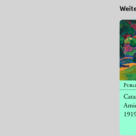
Weit
Publi
Cata
Amie
191