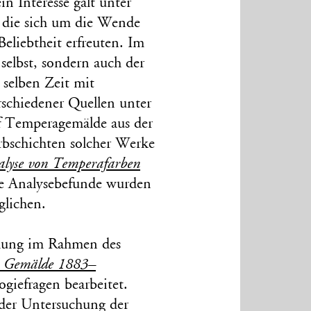
n Interesse galt unter
 die sich um die Wende
eliebtheit erfreuten. Im
elbst, sondern auch der
 selben Zeit mit
schiedener Quellen unter
 Temperagemälde aus der
bschichten solcher Werke
alyse von Temperafarben
Die Analysebefunde wurden
glichen.
chung im Rahmen des
e Gemälde 1883–
giefragen bearbeitet.
 der Untersuchung der