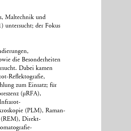
s, Maltechnik und
 untersucht; der Fokus
ndierungen,
owie die Besonderheiten
ersucht. Dabei kamen
rot-Reflektografie,
hlung zum Einsatz; für
oreszenz (µRFA),
nfrarot-
ikroskopie (PLM), Raman-
 (REM), Direkt-
omatografie-