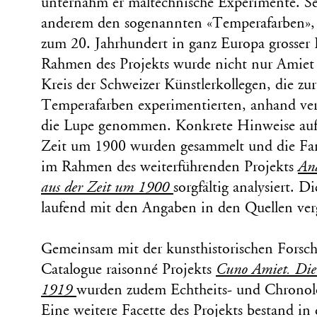
unternahm er maltechnische Experimente. Sei
anderem den sogenannten «Temperafarben»,
zum 20. Jahrhundert in ganz Europa grosser B
Rahmen des Projekts wurde nicht nur Amiet s
Kreis der Schweizer Künstlerkollegen, die zur
Temperafarben experimentierten, anhand ver
die Lupe genommen. Konkrete Hinweise auf
Zeit um 1900 wurden gesammelt und die Far
im Rahmen des weiterführenden Projekts
An
aus der Zeit um 1900
sorgfältig analysiert. 
laufend mit den Angaben in den Quellen ver
Gemeinsam mit der kunsthistorischen Fors
Catalogue raisonné Projekts
Cuno Amiet. Di
1919
wurden zudem Echtheits- und Chronolo
Eine weitere Facette des Projekts bestand in