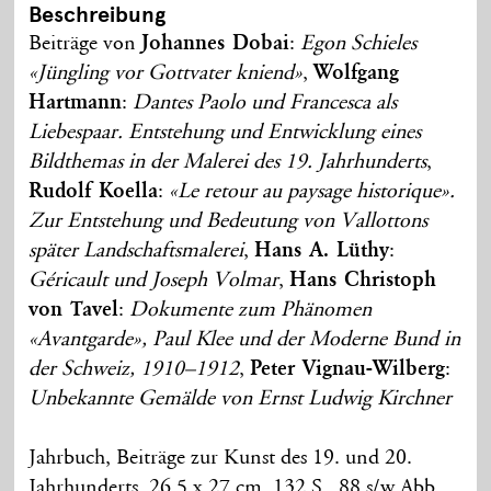
Beschreibung
Beiträge von
Johannes Dobai
:
Egon Schieles
«Jüngling vor Gottvater kniend»
,
Wolfgang
Hartmann
:
Dantes Paolo und Francesca als
Liebespaar. Entstehung und Entwicklung eines
Bildthemas in der Malerei des 19. Jahrhunderts
,
Rudolf Koella
:
«Le retour au paysage historique».
Zur Entstehung und Bedeutung von Vallottons
später Landschaftsmalerei
,
Hans A. Lüthy
:
Géricault und Joseph Volmar
,
Hans Christoph
von Tavel
:
Dokumente zum Phänomen
«Avantgarde», Paul Klee und der Moderne Bund in
der Schweiz, 1910–1912
,
Peter Vignau-Wilberg
:
Unbekannte Gemälde von Ernst Ludwig Kirchner
Jahrbuch, Beiträge zur Kunst des 19. und 20.
Jahrhunderts, 26,5 x 27 cm, 132 S., 88 s/w Abb.,