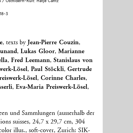
A / Ostfildern-Ruit: Hatje Cantz
18-3
e
Jean-Pierre Couzin
, texts by
,
Dunand
Lukas Gloor
Marianne
,
,
lla
Fred Leemann
Stanislaus von
,
,
werk-Lösel
Paul Stöckli
Gertrude
,
,
reiswerk-Lösel
Corinne Charles
,
,
serli
Eva-Maria Preiswerk-Lösel
,
,
een und Sammlungen (ausserhalb der
tions suisses, 24,7 x 29,7 cm, 304
color illus., soft-cover, Zurich: SIK-