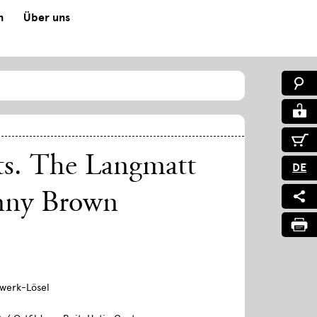
n
Über uns
ts. The Langmatt
DE
nny Brown
swerk-Lösel