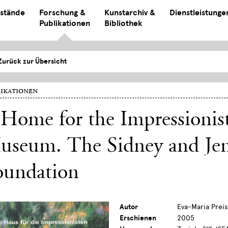
stände
Forschung &
Kunstarchiv &
Dienstleistunge
Publikationen
Bibliothek
Zurück zur Übersicht
ikationen
Home for the Impressionis
useum. The Sidney and Je
oundation
Autor
Eva-Maria Prei
Erschienen
2005