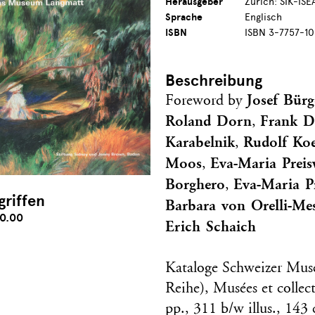
Herausgeber
Zurich: SIK-ISE
Sprache
Englisch
ISBN
ISBN 3-7757-10
Beschreibung
Josef Bürg
Foreword by
Roland Dorn
Frank 
,
Karabelnik
Rudolf Koe
,
Moos
Eva-Maria Preis
,
Borghero
Eva-Maria P
,
griffen
Barbara von Orelli-Mes
0.00
Erich Schaich
Kataloge Schweizer Mus
Reihe), Musées et collec
pp., 311 b/w illus., 143 