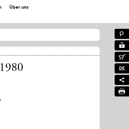
n
Über uns
–1980
DE
A