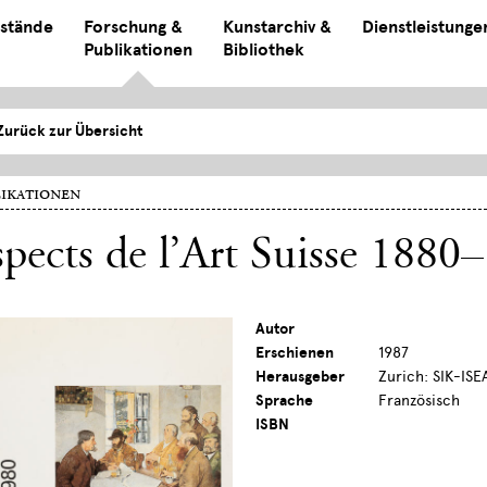
stände
Forschung &
Kunstarchiv &
Dienstleistunge
Publikationen
Bibliothek
Zurück zur Übersicht
ikationen
pects de l’Art Suisse 1880
Autor
Erschienen
1987
Herausgeber
Zurich: SIK-ISE
Sprache
Französisch
ISBN