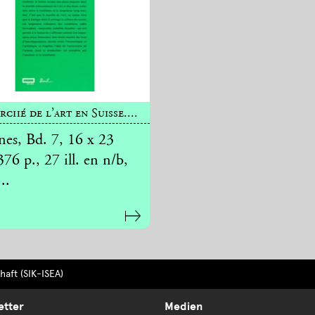
rché de l’art en Suisse....
nes, Bd. 7, 16 x 23
76 p., 27 ill. en n/b,
..
aft (SIK-ISEA)
etter
Medien