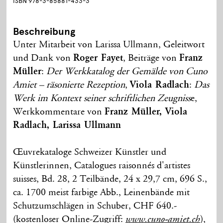
ISBN 978-3-85881-433-3
Beschreibung
Unter Mitarbeit von Larissa Ullmann, Geleitwort
und Dank von
Roger Fayet
, Beiträge von
Franz
Müller
:
Der Werkkatalog der Gemälde von Cuno
Amiet – räsonierte Rezeption
,
Viola Radlach
:
Das
Werk im Kontext seiner schriftlichen Zeugniss
e,
Werkkommentare von
Franz Müller, Viola
Radlach, Larissa Ullmann
Œuvrekataloge Schweizer Künstler und
Künstlerinnen, Catalogues raisonnés d'artistes
suisses, Bd. 28, 2 Teilbände, 24 x 29,7 cm, 696 S.,
ca. 1700 meist farbige Abb., Leinenbände mit
Schutzumschlägen in Schuber, CHF 640.-
(kostenloser Online-Zugriff:
),
www.cuno-amiet.ch