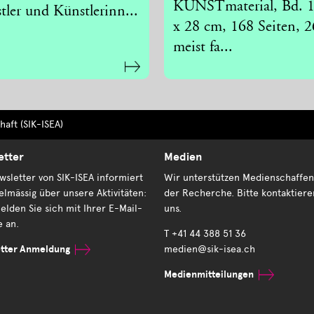
KUNSTmaterial, Bd. 1
tler und Künstlerinn...
x 28 cm, 168 Seiten, 
meist fa...
aft (SIK-ISEA)
etter
Medien
sletter von SIK-ISEA informiert
Wir unterstützen Medienschaffen
elmässig über unsere Aktivitäten:
der Recherche. Bitte kontaktiere
elden Sie sich mit Ihrer E-Mail-
uns.
e an.
T +41 44 388 51 36
tter Anmeldung
medien@sik-isea.ch
Medienmitteilungen