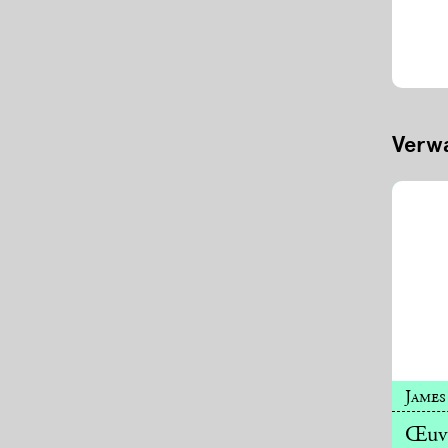
Verwa
James
Œuvr