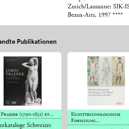
Zurich/Lausanne: SIK-I
Beaux-Arts, 1997 ****
ndte Publikationen
 Pradier (1790–1852) et...
Kunsttechnologische
Forschung...
ekataloge Schweizer