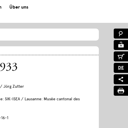
n
Über uns
1933
DE
/ Jörg Zutter
e: SIK-ISEA / Lausanne: Musée cantonal des
-16-1