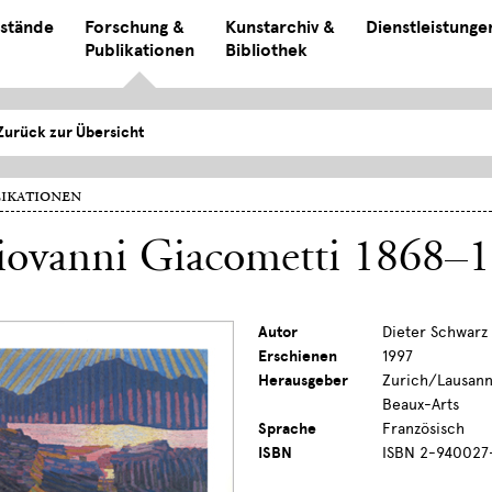
stände
Forschung &
Kunstarchiv &
Dienstleistunge
Publikationen
Bibliothek
Zurück zur Übersicht
ikationen
iovanni Giacometti 1868–
Autor
Dieter Schwarz 
Erschienen
1997
Herausgeber
Zurich/Lausann
Beaux-Arts
Sprache
Französisch
ISBN
ISBN 2-940027