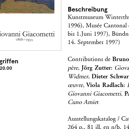
Beschreibung
Kunstmuseum Winterthu
1996), Musée Cantonal 
bis 1.Juni 1997), Bünd
14. September 1997)
Bruno
Contributions de
griffen
Jörg Zutter
père
,
:
Giova
20.00
Dieter Schwar
Widmer
,
Viola Radlach
œuvre
,
:
P
Giovanni Giacometti
,
Cuno Amie
t
Ausstellungskatalog / Ca
264 p., 81 ill. en n/b, 14