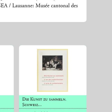
SEA / Lausanne: Musée cantonal des
Die Kunst zu sammeln.
Schweiz...