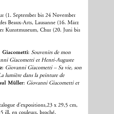
r (1. September bis 24 November
des Beaux-Arts, Lausanne (16. März
ner Kunstmuseum, Chur (20. Juni bis
 Giacometti
:
Souvenirs de mon
nni Giacometti et Henri-Auguste
z
:
Giovanni Giacometti – Sa vie, son
La lumière dans la peinture de
aul Müller
:
Giovanni Giacometti et
talogue d'expositions,23 x 29,5 cm,
5 ill. en couleurs, broché,