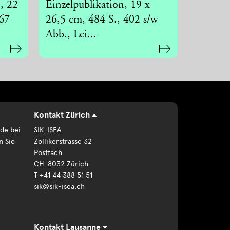
, 22
Einzelpublikation, 19 x
267
26,5 cm, 484 S., 402 s/w
Abb., Lei...
Kontakt Zürich
de bei
SIK-ISEA
n Sie
Zollikerstrasse 32
Postfach
CH-8032 Zürich
T +41 44 388 51 51
sik@sik-isea.ch
Kontakt Lausanne