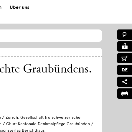
n
Über uns
ichte Graubündens.
DE
A / Zürich: Gesellschaft frü schweizerische
e / Chur: Kantonale Denkmalpflege Graubünden /
sionsverlag Berichthaus