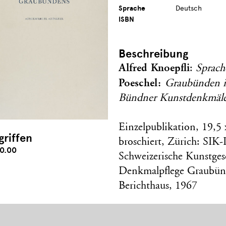
Sprache
Deutsch
ISBN
Beschreibung
Alfred Knoepfli
:
Sprach
Poeschel:
Graubünden im
Bündner Kunstdenkmäle
Einzelpublikation, 19,5
griffen
broschiert, Zürich: SIK-
0.00
Schweizerische Kunstges
Denkmalpflege Graubünd
Berichthaus, 1967