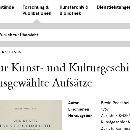
stände
Forschung &
Kunstarchiv &
Dienstleistunge
Publikationen
Bibliothek
Zurück zur Übersicht
ikationen
ur Kunst- und Kulturgesch
sgewählte Aufsätze
Autor
Erwin Poeschel
Erschienen
1967
Herausgeber
Zürich: SIK-ISE
Kunstgeschicht
Zürich: Kommis