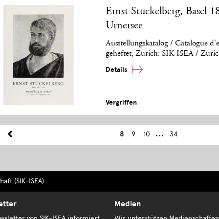
Ernst Stückelberg, Basel 1
Urnersee
Ausstellungskatalog / Catalogue d'e
geheftet, Zürich: SIK-ISEA / Züri
Details
Vergriffen
...
8
9
10
34
aft (SIK-ISEA)
etter
Medien
sletter von SIK-ISEA informiert
Wir unterstützen Medienschaffen