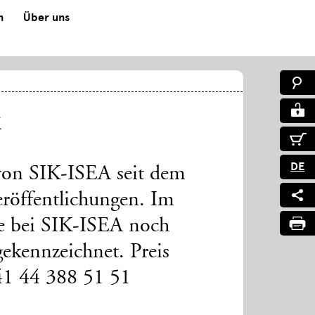
n
Über uns
k
DE
 von SIK-ISEA seit dem
röffentlichungen. Im
ie bei SIK-ISEA noch
gekennzeichnet. Preis
 41 44 388 51 51