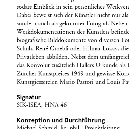
sodass Einblick in sein persönliches Werkver
Dabei beweist sich der Künstler nicht nur als
sondern auch als gekonnter Fotograf. Neben 
Werkdokumentationen des Künstlers befinde
biografische Bilddokumente von diversen Fo
Schuh, René Groebli oder Hilmar Lokay, die 
Privatleben abbilden. Nebst dem umfangreich
das Konvolut zusätzlich Hallers Urkunde als P
Zürcher Kunstpreises 1949 und gewisse Kor
Kunstgiessereien Mario Pastori und Louis Pa
Signatur
SIK-ISEA, HNA 46
Konzeption und Durchführung
Michael Schmid, lic. phil., Projektleitung