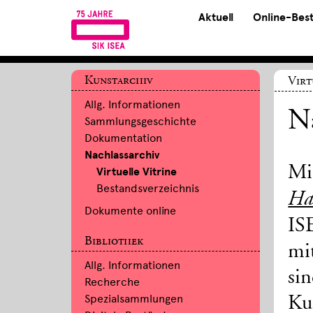
Aktuell
Online-Bes
Kunstarchiv
Virt
Allg. Informationen
N
Sammlungsgeschichte
Dokumentation
Nachlassarchiv
Mi
Virtuelle Vitrine
Bestandsverzeichnis
Hal
Dokumente online
IS
Bibliothek
mi
Allg. Informationen
si
Recherche
Spezialsammlungen
Kun