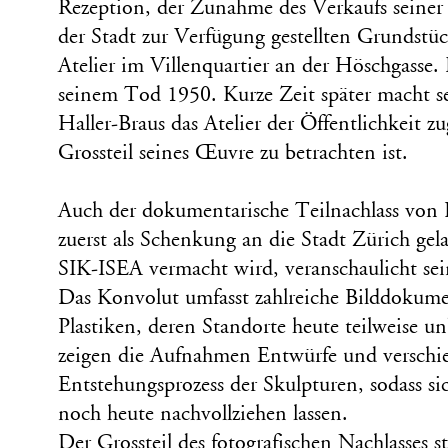
Rezeption, der Zunahme des Verkaufs seiner
der Stadt zur Verfügung gestellten Grundstüc
Atelier im Villenquartier an der Höschgasse. 
seinem Tod 1950. Kurze Zeit später macht s
Haller-Braus das Atelier der Öffentlichkeit z
Grossteil seines Œuvre zu betrachten ist.
Auch der dokumentarische Teilnachlass von
zuerst als Schenkung an die Stadt Zürich gela
SIK-ISEA vermacht wird, veranschaulicht se
Das Konvolut umfasst zahlreiche Bilddokume
Plastiken, deren Standorte heute teilweise u
zeigen die Aufnahmen Entwürfe und verschi
Entstehungsprozess der Skulpturen, sodass sic
noch heute nachvollziehen lassen.
Der Grossteil des fotografischen Nachlasses s