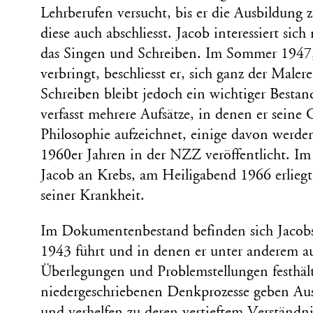
Lehrberufen versucht, bis er die Ausbildung
diese auch abschliesst. Jacob interessiert sic
das Singen und Schreiben. Im Sommer 1947,
verbringt, beschliesst er, sich ganz der Male
Schreiben bleibt jedoch ein wichtiger Bestand
verfasst mehrere Aufsätze, in denen er sein
Philosophie aufzeichnet, einige davon werd
1960er Jahren in der NZZ veröffentlicht. Im
Jacob an Krebs, am Heiligabend 1966 erlieg
seiner Krankheit.
Im Dokumentenbestand befinden sich Jacobs 
1943 führt und in denen er unter anderem au
Überlegungen und Problemstellungen festhält
niedergeschriebenen Denkprozesse geben Au
und verhelfen zu deren vertieftem Verständni