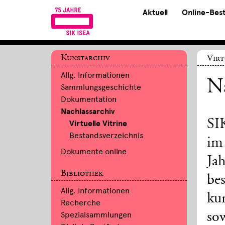
Aktuell
Online-Bes
Kunstarchiv
Virt
Allg. Informationen
N
Sammlungsgeschichte
Dokumentation
Nachlassarchiv
SI
Virtuelle Vitrine
Bestandsverzeichnis
im
Dokumente online
Ja
Bibliothek
be
Allg. Informationen
ku
Recherche
Spezialsammlungen
sow