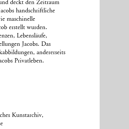
und deckt den Zeitraum
acobs handschriftliche
ie maschinelle
cob erstellt wurden.
enzen, Lebensläufe,
ellungen Jacobs. Das
rkabbildungen, andererseits
acobs Privatleben.
ches Kunstarchiv,
te