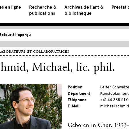
s en ligne
Recherche &
Archives de l'art &
Prestati
publications
bibliothèque
Retour à l’aperçu
aborateurs et collaboratrices
chmid, Michael
, lic. phil.
Position
Leiter Schweize
Départment
Kunstdokument
Téléphone
+41 44 388 51 
E-Mail
michael.schmid
Geboren in Chur. 1993–