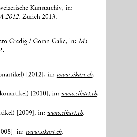
eizerische Kunstarchiv, in:
EA 2012
, Zürich 2013.
eto Gredig / Goran Galic, in:
Ma
2.
nartikel) [2012], in:
www.sikart.ch
.
konartikel) [2010], in:
www.sikart.ch
.
tikel) [2009], in:
www.sikart.ch
.
2008], in:
www.sikart.ch
.