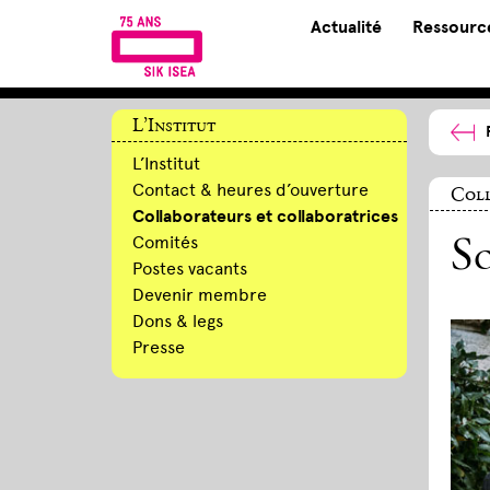
Actualité
Ressource
L’Institut
L’Institut
Contact & heures d’ouverture
Coll
Collaborateurs et collaboratrices
Comités
S
Postes vacants
Devenir membre
Dons & legs
Presse