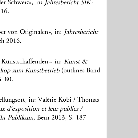
er Schweiz», in:
Jahresbericht SIK-
016.
er von Originalen», in:
Jahresbericht
ch 2016.
 Kunstschaffenden», in:
Kunst &
oskop zum Kunstbetrieb
(outlines Band
5–80.
tellungsort, in: Valérie Kobi / Thomas
ux d’exposition et leur publics /
ihr Publikum
, Bern 2013, S. 187–