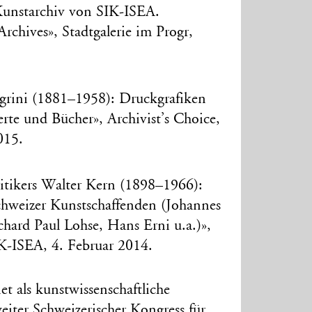
Kunstarchiv von SIK-ISEA.
Archives», Stadtgalerie im Progr,
egrini (1881–1958): Druckgrafiken
ierte und Bücher», Archivist’s Choice,
015.
ritikers Walter Kern (1898–1966):
hweizer Kunstschaffenden (Johannes
chard Paul Lohse, Hans Erni u.a.)»,
IK-ISEA, 4. Februar 2014.
et als kunstwissenschaftliche
iter Schweizerischer Kongress für