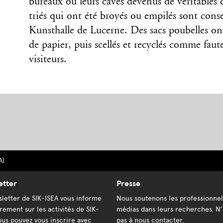
bureaux ou leurs caves devenus de véritables
triés qui ont été broyés ou empilés sont cons
Kunsthalle de Lucerne. Des sacs poubelles on
de papier, puis scellés et recyclés comme faute
visiteurs.
A)
etter
Presse
letter de SIK-ISEA vous informe
Nous soutenons les professionnel
rement sur les activités de SIK-
médias dans leurs recherches. N’
ous pouvez vous inscrire avec
pas à nous contacter.