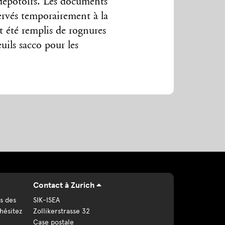
 dépotoirs. Les documents
ervés temporairement à la
t été remplis de rognures
uils sacco pour les
Contact à Zurich
s des
SIK-ISEA
hésitez
Zollikerstrasse 32
Case postale