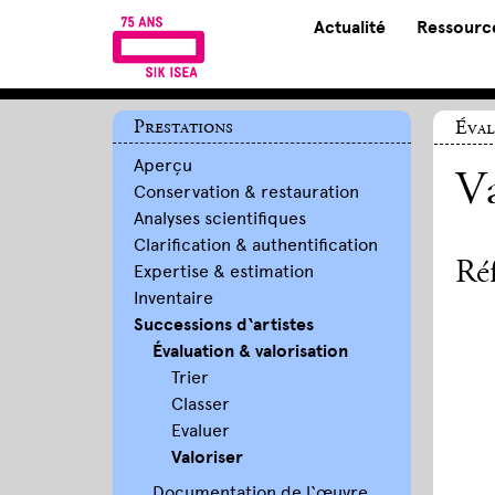
Actualité
Ressource
Prestations
Éval
Aperçu
Va
Conservation & restauration
Analyses scientifiques
Clarification & authentification
Ré
Expertise & estimation
Inventaire
Successions d‘artistes
Évaluation & valorisation
Trier
Classer
Evaluer
Valoriser
Documentation de l‘œuvre