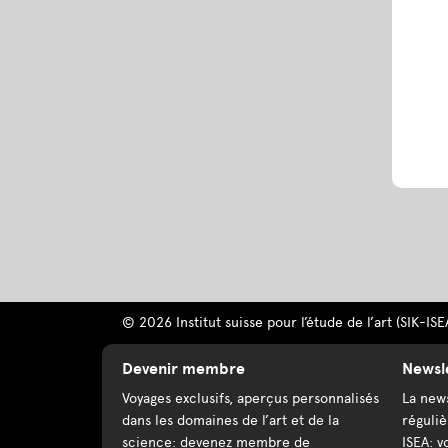
© 2026 Institut suisse pour l’étude de l’art (SIK-ISE
Devenir membre
Newsl
Voyages exclusifs, aperçus personnalisés
La news
dans les domaines de l’art et de la
réguliè
science: devenez membre de
ISEA: v