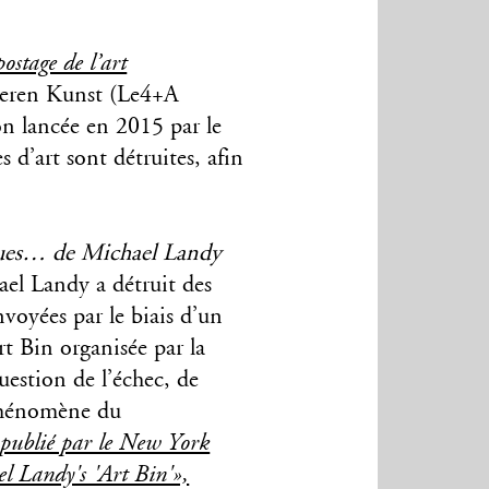
ostage de l’art
ieren Kunst (Le4+A
on lancée en 2015 par le
s d’art sont détruites, afin
nues… de Michael Landy
ael Landy a détruit des
nvoyées par le biais d’un
rt Bin organisée par la
uestion de l’échec, de
 phénomène du
 publié par le New York
 Landy's 'Art Bin'»,