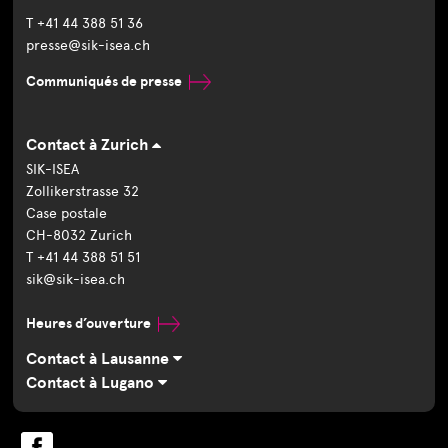
T +41 44 388 51 36
presse@sik-isea.ch
Communiqués de presse
Contact à Zurich
SIK-ISEA
Zollikerstrasse 32
Case postale
CH-8032 Zurich
T +41 44 388 51 51
sik@sik-isea.ch
Heures d’ouverture
Contact à Lausanne
Contact à Lugano