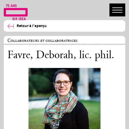
Retour à l’aperçu
Collaborateurs et collaboratrices
Favre, Deborah
, lic. phil.