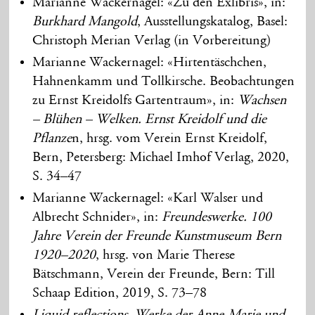
Marianne Wackernagel: «Zu den Exlibris», in:
Burkhard Mangold
, Ausstellungskatalog, Basel:
Christoph Merian Verlag (in Vorbereitung)
Marianne Wackernagel: «Hirtentäschchen,
Hahnenkamm und Tollkirsche. Beobachtungen
zu Ernst Kreidolfs Gartentraum», in:
Wachsen
– Blühen – Welken. Ernst Kreidolf und die
Pflanze
n, hrsg. vom Verein Ernst Kreidolf,
Bern, Petersberg: Michael Imhof Verlag, 2020,
S. 34–47
Marianne Wackernagel: «Karl Walser und
Albrecht Schnider», in:
Freundeswerke. 100
Jahre Verein der Freunde Kunstmuseum Bern
1920–2020
, hrsg. von Marie Therese
Bätschmann, Verein der Freunde, Bern: Till
Schaap Edition, 2019, S. 73–78
Liquid reflections. Werke der Anne-Marie und