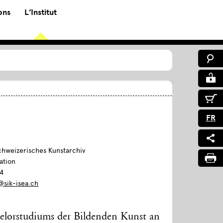
ons
L’Institut
FR
chweizerisches Kunstarchiv
ation
04
@sik-isea.ch
elorstudiums der Bildenden Kunst an