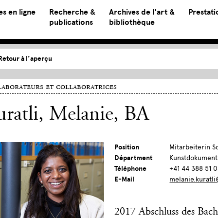
s en ligne
Recherche &
Archives de l'art &
Prestati
publications
bibliothèque
Retour à l’aperçu
aborateurs et collaboratrices
ratli, Melanie
, BA
Position
Mitarbeiterin S
Départment
Kunstdokument
Téléphone
+41 44 388 51 
E-Mail
melanie.kuratli
2017 Abschluss des Bach