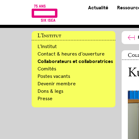
Actualité
Ressource
L’Institut
L’Institut
Contact & heures d’ouverture
Coll
Collaborateurs et collaboratrices
Comités
Ku
Postes vacants
Devenir membre
Dons & legs
Presse