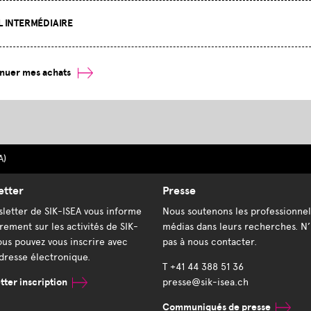
L INTERMÉDIAIRE
nuer mes achats
A)
etter
Presse
letter de SIK-ISEA vous informe
Nous soutenons les professionnel
rement sur les activités de SIK-
médias dans leurs recherches. N’
ous pouvez vous inscrire avec
pas à nous contacter.
dresse électronique.
T +41 44 388 51 36
ter inscription
presse@sik-isea.ch
Communiqués de presse