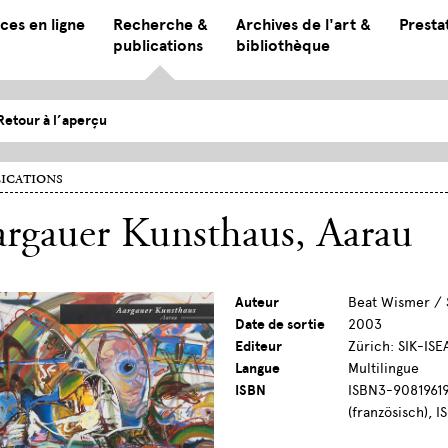
ces en ligne
Recherche &
Archives de l'art &
Presta
publications
bibliothèque
Retour à l’aperçu
ications
argauer Kunsthaus, Aarau
Auteur
Beat Wismer / 
Date de sortie
2003
Editeur
Zürich: SIK-ISE
Langue
Multilingue
ISBN
ISBN3-90819619
(französisch), 