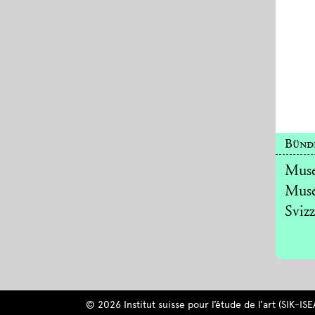
Bünd
Muse
Musé
Svizz
© 2026 Institut suisse pour l’étude de l’art (SIK-ISE