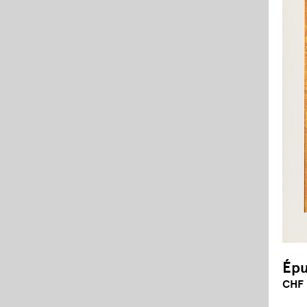
Épu
CHF 