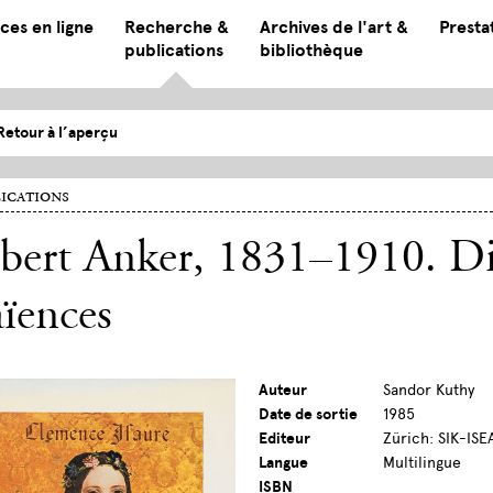
ces en ligne
Recherche &
Archives de l'art &
Presta
publications
bibliothèque
Retour à l’aperçu
ications
bert Anker, 1831–1910. Di
ïences
Auteur
Sandor Kuthy
Date de sortie
1985
Editeur
Zürich: SIK-ISE
Langue
Multilingue
ISBN