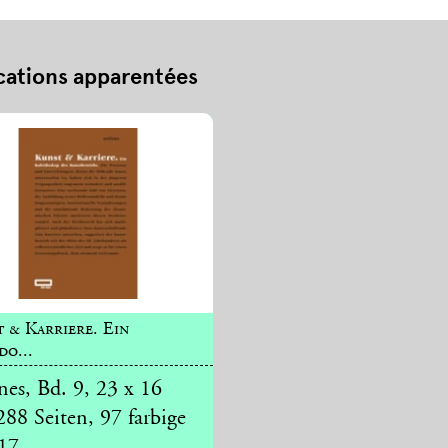
cations apparentées
 & Karriere. Ein
do...
nes, Bd. 9, 23 x 16
288 Seiten, 97 farbige