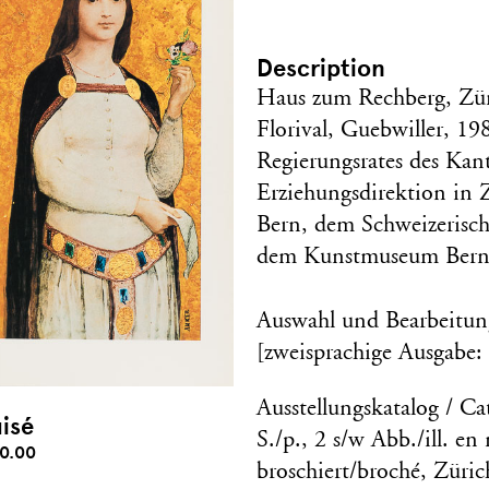
Description
Haus zum Rechberg, Zü
Florival, Guebwiller, 19
Regierungsrates des Kan
Erziehungsdirektion in
Bern, dem Schweizerische
dem Kunstmuseum Bern 
Auswahl und Bearbeitu
[zweisprachige Ausgabe: 
Ausstellungskatalog / Ca
isé
S./p., 2 s/w Abb./ill. en 
0.00
broschiert/broché, Züri