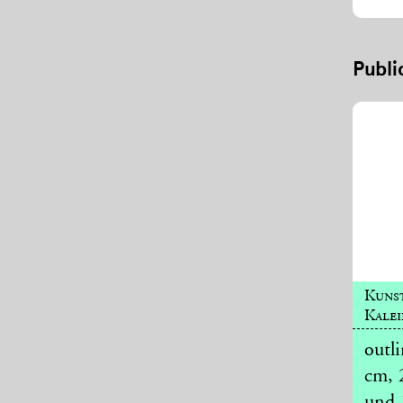
Publi
Kunst
Kalei
outli
cm, 