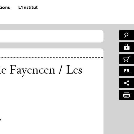
tions
L’Institut
e Fayencen / Les
FR
A