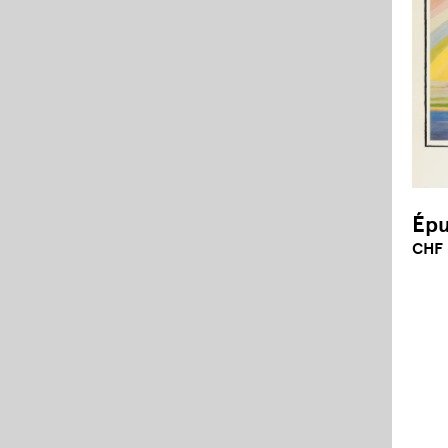
Épu
CHF 