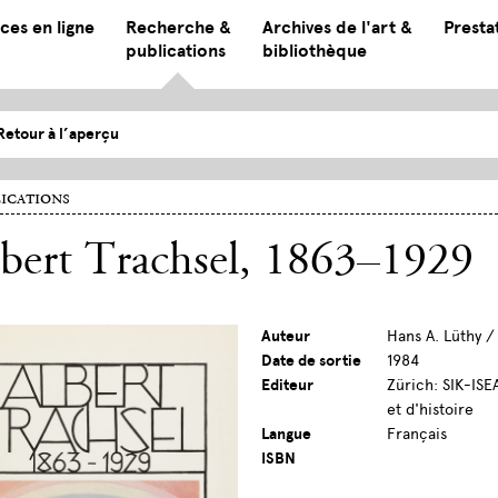
ces en ligne
Recherche &
Archives de l'art &
Presta
publications
bibliothèque
Retour à l’aperçu
ications
bert Trachsel, 1863–1929
Auteur
Hans A. Lüthy 
Date de sortie
1984
Editeur
Zürich: SIK-IS
et d'histoire
Langue
Français
ISBN