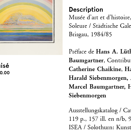
Description
Musée d’art et d’histoir
Soleure / Städtische Gal
Brisgau, 1984/85
Hans A. Lüth
Préface de
Baumgartner
, Contribu
isé
Catherine Chaikine
Ha
,
0.00
Harald Siebenmorgen, 
Marcel Baumgartner, H
Siebenmorgen
Ausstellungskatalog / Ca
119 p., 157 ill. en n/b, 
ISEA / Solothurn: Kuns