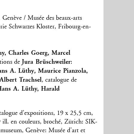
e, Genève / Musée des beaux-arts
erie Schwarzes Kloster, Fribourg-en-
y, Charles Goerg, Marcel
Jura Brüschweiler
tions de
:
ns A. Lüthy
,
Maurice Pianzola
,
Albert Trachsel
,
catalogue de
ans A. Lüthy, Harald
talogue d'expositions, 19 x 25,5 cm,
9 ill. en couleurs, broché, Zürich: SIK-
tmuseum, Genève: Musée d'art et