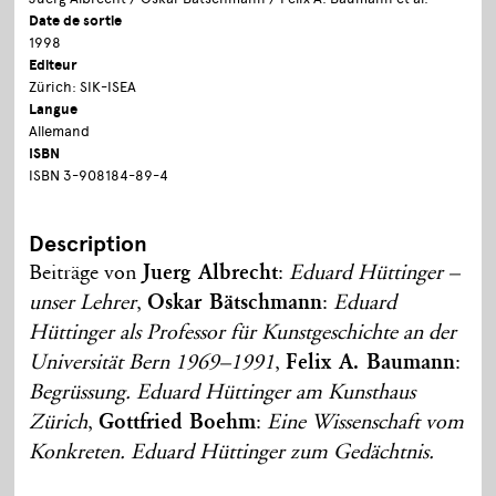
Date de sortie
1998
Editeur
Zürich: SIK-ISEA
Langue
Allemand
ISBN
ISBN 3-908184-89-4
Description
Beiträge von
Juerg Albrecht
:
Eduard Hüttinger –
unser Lehrer
,
Oskar Bätschmann
:
Eduard
Hüttinger als Professor für Kunstgeschichte an der
Universität Bern 1969–1991
,
Felix A. Baumann
:
Begrüssung. Eduard Hüttinger am Kunsthaus
Zürich
,
Gottfried Boehm
:
Eine Wissenschaft vom
Konkreten. Eduard Hüttinger zum Gedächtnis.