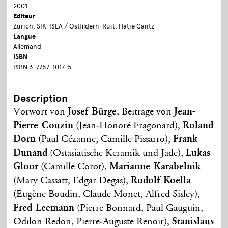
2001
Editeur
Zürich: SIK-ISEA / Ostfildern-Ruit: Hatje Cantz
Langue
Allemand
ISBN
ISBN 3-7757-1017-5
Description
Vorwort von
Josef Bürge
, Beiträge von
Jean-
Pierre Couzin
(Jean-Honoré Fragonard),
Roland
Dorn
(Paul Cézanne, Camille Pissarro),
Frank
Dunand
(Ostasiatische Keramik und Jade),
Lukas
Gloor
(Camille Corot),
Marianne Karabelnik
(Mary Cassatt, Edgar Degas),
Rudolf Koella
(Eugène Boudin, Claude Monet, Alfred Sisley),
Fred Leemann
(Pierre Bonnard, Paul Gauguin,
Odilon Redon, Pierre-Auguste Renoir),
Stanislaus