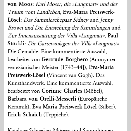
von Moos
:
Karl Moser, die »Langmatt« und der
Traum vom Landleben
,
Eva-Maria Preiswerk-
Lösel
:
Das Sammlerehepaar Sidney
und
Jenny
Brown und Die Entstehung der Sammlungen
und
Zur Innenausstattung der Villa »Langmatt«
,
Paul
Stöckli
:
Die Gartenanlagen der Villa »Langmatt«
.
Die Gemälde. Eine kommentierte Auswahl,
bearbeitet von
Gertrude Borghero
(Anonymer
venezianischer Meister [1743–44]),
Eva-Maria
Preiswerk-Lösel
(Vincent van Gogh). Das
Kunsthandwerk. Eine kommentierte Auswahl,
bearbeitet von
Corinne Charles
(Möbel),
Barbara von Orelli-Messerli
(Europäische
Keramik),
Eva-Maria Preiswerk-Lösel
(Silber),
Erich Schaich
(Teppiche).
Kataloge Schweizer Museen und Sammlungen