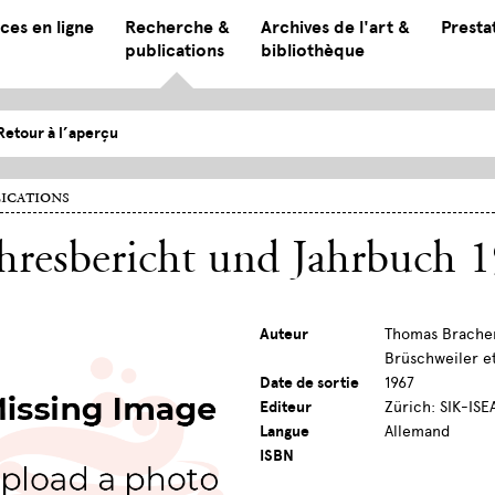
ces en ligne
Recherche &
Archives de l'art &
Presta
publications
bibliothèque
Retour à l’aperçu
ications
hresbericht und Jahrbuch 
Auteur
Thomas Bracher
Brüschweiler et
Date de sortie
1967
Editeur
Zürich: SIK-ISE
Langue
Allemand
ISBN