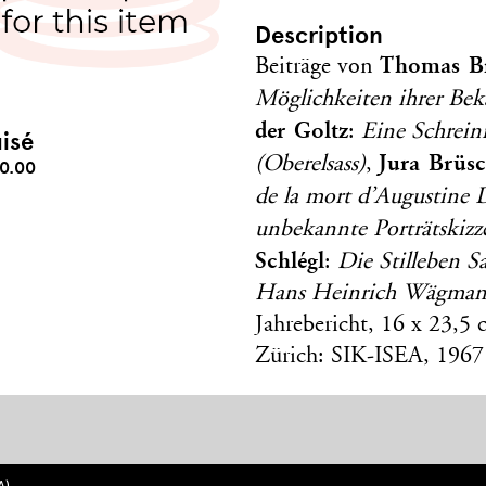
Description
Thomas Br
Beiträge von
Möglichkeiten ihrer Be
der Goltz
:
Eine Schrein
isé
Jura Brüsc
(Oberelsass)
,
0.00
de la mort d’Augustine
unbekannte Porträtskiz
Schlégl
:
Die Stilleben 
Hans Heinrich Wägmann
Jahrebericht, 16 x 23,5 
Zürich: SIK-ISEA, 1967