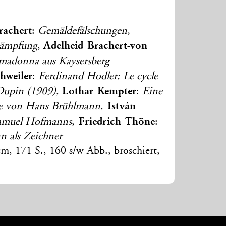
achert
:
Gemäldefälschungen,
Adelheid Brachert-von
kämpfung
,
madonna aus Kaysersberg
hweiler
:
Ferdinand Hodler: Le cycle
Lothar Kempter
 Dupin (1909)
,
:
Eine
István
ze von Hans Brühlmann
,
Friedrich Thöne
Samuel Hofmanns
,
:
 als Zeichner
cm, 171 S., 160 s/w Abb., broschiert,