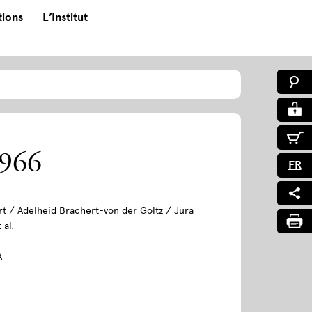
tions
L’Institut
1966
FR
t / Adelheid Brachert-von der Goltz / Jura
 al.
A