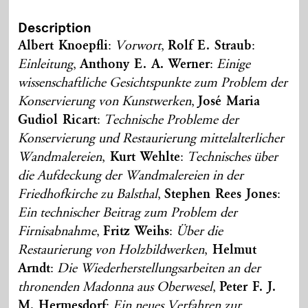
Description
Albert Knoepfli
:
Vorwort
,
Rolf E. Straub
:
Einleitung
,
Anthony E. A. Werner
:
Einige
wissenschaftliche Gesichtspunkte zum Problem der
Konservierung von Kunstwerken
,
José Maria
Gudiol Ricart
:
Technische Probleme der
Konservierung und Restaurierung mittelalterlicher
Wandmalereien
,
Kurt Wehlte
:
Technisches über
die Aufdeckung der Wandmalereien in der
Friedhofkirche zu Balsthal
,
Stephen Rees Jones
:
Ein technischer Beitrag zum Problem der
Firnisabnahme
,
Fritz Weihs
:
Über die
Restaurierung von Holzbildwerken
,
Helmut
Arndt
:
Die Wiederherstellungsarbeiten an der
thronenden Madonna aus Oberwesel
,
Peter F. J.
M. Hermesdorf
:
Ein neues Verfahren zur