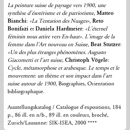
La peinture suisse de paysage vers 1900, une
synthèse d’ésotérisme et de patriotisme
,
Matteo
Bianchi
:
«La Tentation des Nuages»
,
Reto
Bonifazi
et
Daniela Hardmeier
:
«L’éternel
féminin nous attire vers En-haut». L’image de la
femme dans l’Art nouveau en Suisse
,
Beat Stutzer
:
«Un des plus étranges phénomènes. Augusto
Giacometti et l’art suisse
,
Christoph Vögele
:
Cycle, métamorphose et arabesque. Le temps et le
mouvement: un thème et son impact dans l’art
suisse autour de 1900
, Biographies, Orientation
bibliographique.
Ausstellungskatalog / Catalogue d'expositions, 184
p., 86 ill. en n/b., 89 ill. en couleurs, broché,
Zurich/Lausanne: SIK-ISEA, 2000 ****