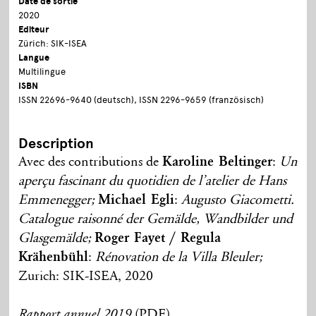
Date de sortie
2020
Editeur
Zürich: SIK-ISEA
Langue
Multilingue
ISBN
ISSN 22696-9640 (deutsch), ISSN 2296-9659 (französisch)
Description
Avec des contributions de
Karoline Beltinger
:
Un
aperçu fascinant du quotidien de l’atelier de Hans
Emmenegger;
Michael Egli
:
Augusto Giacometti.
Catalogue raisonné der Gemälde, Wandbilder und
Glasgemälde;
Roger Fayet / Regula
Krähenbühl
:
Rénovation de la Villa Bleuler;
Zurich: SIK-ISEA, 2020
(PDF)
Rapport annuel 2019